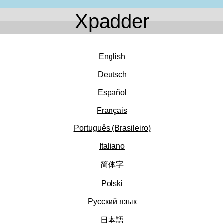
Xpadder
English
Deutsch
Español
Français
Português (Brasileiro)
Italiano
简体字
Polski
Pусский язык
日本語