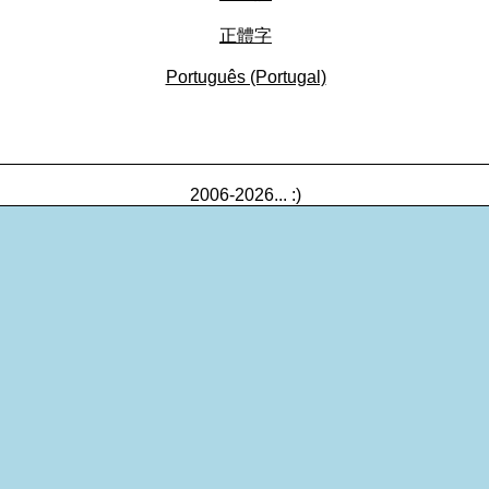
正體字
Português (Portugal)
_________________________________________________
2006-2026... :)