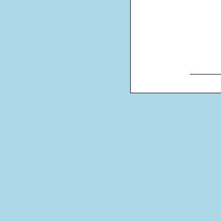
_______