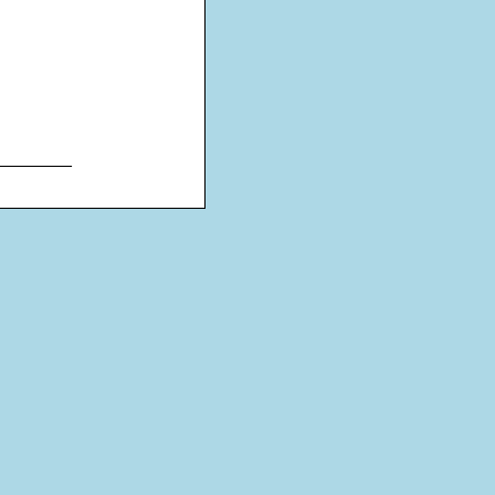
________